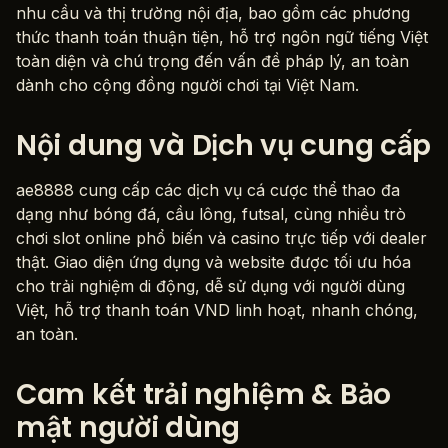
nhu cầu và thị trường nội địa, bao gồm các phương
thức thanh toán thuận tiện, hỗ trợ ngôn ngữ tiếng Việt
toàn diện và chú trọng đến vấn đề pháp lý, an toàn
dành cho cộng đồng người chơi tại Việt Nam.
Nội dung và Dịch vụ cung cấp
ae8888 cung cấp các dịch vụ cá cược thể thao đa
dạng như bóng đá, cầu lông, futsal, cùng nhiều trò
chơi slot online phổ biến và casino trực tiếp với dealer
thật. Giao diện ứng dụng và website được tối ưu hóa
cho trải nghiệm di động, dễ sử dụng với người dùng
Việt, hỗ trợ thanh toán VND linh hoạt, nhanh chóng,
an toàn.
Cam kết trải nghiệm & Bảo
mật người dùng